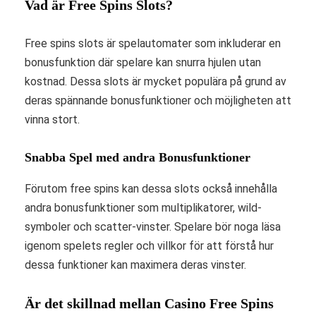
Vad är Free Spins Slots?
Free spins slots är spelautomater som inkluderar en
bonusfunktion där spelare kan snurra hjulen utan
kostnad. Dessa slots är mycket populära på grund av
deras spännande bonusfunktioner och möjligheten att
vinna stort.
Snabba Spel med andra Bonusfunktioner
Förutom free spins kan dessa slots också innehålla
andra bonusfunktioner som multiplikatorer, wild-
symboler och scatter-vinster. Spelare bör noga läsa
igenom spelets regler och villkor för att förstå hur
dessa funktioner kan maximera deras vinster.
Är det skillnad mellan Casino Free Spins