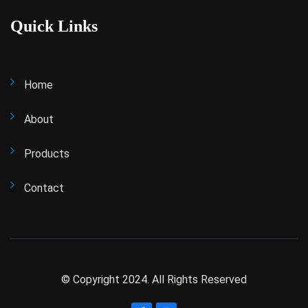
Quick Links
Home
About
Products
Contact
© Copyright 2024. All Rights Reserved