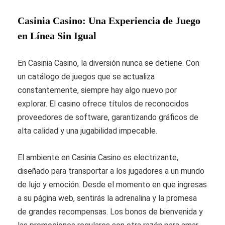
Casinia Casino: Una Experiencia de Juego
en Línea Sin Igual
En Casinia Casino, la diversión nunca se detiene. Con
un catálogo de juegos que se actualiza
constantemente, siempre hay algo nuevo por
explorar. El casino ofrece títulos de reconocidos
proveedores de software, garantizando gráficos de
alta calidad y una jugabilidad impecable.
El ambiente en Casinia Casino es electrizante,
diseñado para transportar a los jugadores a un mundo
de lujo y emoción. Desde el momento en que ingresas
a su página web, sentirás la adrenalina y la promesa
de grandes recompensas. Los bonos de bienvenida y